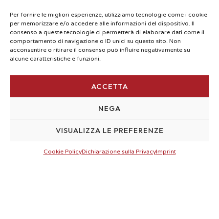
Impianto
Per fornire le migliori esperienze, utilizziamo tecnologie come i cookie
su opificio
per memorizzare e/o accedere alle informazioni del dispositivo. Il
consenso a queste tecnologie ci permetterà di elaborare dati come il
comportamento di navigazione o ID unici su questo sito. Non
industriale
acconsentire o ritirare il consenso può influire negativamente su
alcune caratteristiche e funzioni.
–
ACCETTA
Putignano
NEGA
(BA)
VISUALIZZA LE PREFERENZE
Cookie Policy
Dichiarazione sulla Privacy
Imprint
SCOPRI IL PROGETTO