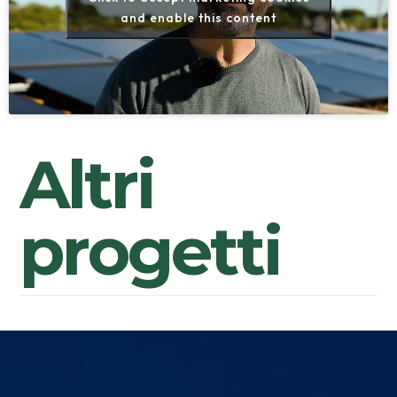
and enable this content
A
l
t
r
i
p
r
o
g
e
t
t
i