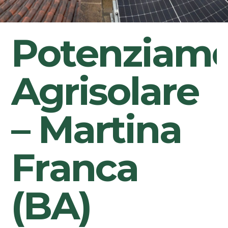
P
o
t
e
n
z
i
a
m
A
g
r
i
s
o
l
a
r
e
–
M
a
r
t
i
n
a
F
r
a
n
c
a
(
B
A
)